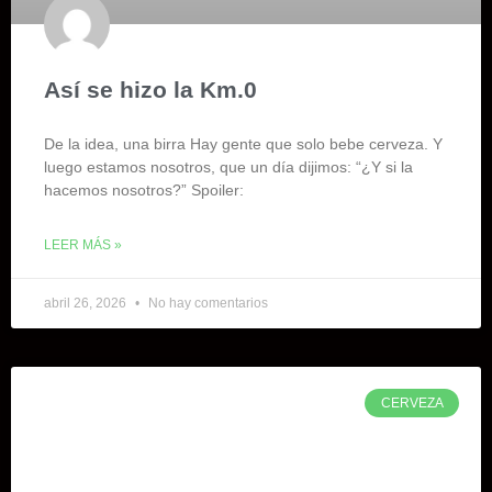
Así se hizo la Km.0
De la idea, una birra Hay gente que solo bebe cerveza. Y
luego estamos nosotros, que un día dijimos: “¿Y si la
hacemos nosotros?” Spoiler:
LEER MÁS »
abril 26, 2026
No hay comentarios
CERVEZA