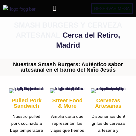
RESERVAR MESA
RESERVAS MESA
Birras & Burgers
Fucking Blog
SMASH BURGERS Y CERVEZA
ARTESANAL
Cerca del Retiro,
Madrid
Nuestras Smash Burgers: Auténtico sabor
artesanal en el barrio del Niño Jesús
Pulled Pork
Street Food
Cervezas
Sandwich
& More
Artesanas
Nuestro pulled
Amplia carta que
Disponemos de 9
pork cocinado a
representan los
grifos de cerveza
baja temperatura
viajes que hemos
artesana y