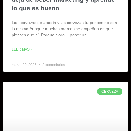
lo que es bueno
Las cervezas de abadía y las cervezas trapenses no son
lo mismo.Aunque muchas marcas se empeñen en que
pienses que sí. Porque claro… poner un
LEER MÁS »
marzo 29, 2026
2 comentarios
CERVEZA