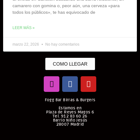
camarero con gomina o, peor aún, una cerveza «para
todos los públicos», te has equivocado de
LEER MÁS »
marzo 22, 2026
No hay comentarios
COMO LLEGAR
Fogg Bar Birras & Burgers
Estamos en
Plaza de Reyes Magos 6
Tel. 912 83 60 26
Barrio Niño Jesús
28007 Madrid