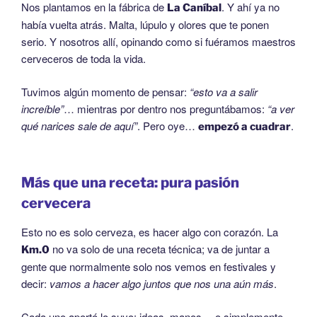
Nos plantamos en la fábrica de
. Y ahí ya no
La Caníbal
había vuelta atrás. Malta, lúpulo y olores que te ponen
serio. Y nosotros allí, opinando como si fuéramos maestros
cerveceros de toda la vida.
Tuvimos algún momento de pensar:
“esto va a salir
increíble”
… mientras por dentro nos preguntábamos:
“a ver
qué narices sale de aquí”
. Pero oye…
.
empezó a cuadrar
Más que una receta: pura pasión
cervecera
Esto no es solo cerveza, es hacer algo con corazón. La
no va solo de una receta técnica; va de juntar a
Km.0
gente que normalmente solo nos vemos en festivales y
decir:
vamos a hacer algo juntos que nos una aún más
.
Cada uno aportó lo suyo: ideas, manos… o simplemente